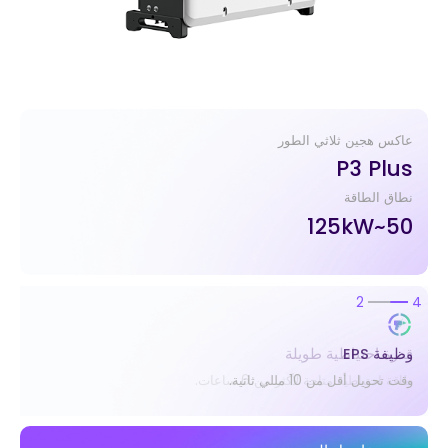
عاكس هجين ثلاثي الطور
P3 Plus
نطاق الطاقة
50~125kW
2
4
وظيفة EPS
وقت تحويل أقل من 10 مللي ثانية.