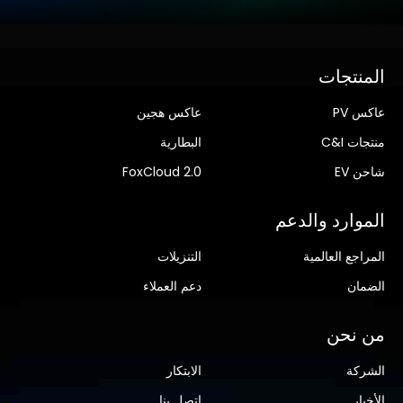
المنتجات
عاكس PV
عاكس هجين
منتجات C&I
البطارية
شاحن EV
FoxCloud 2.0
الموارد والدعم
المراجع العالمية
التنزيلات
الضمان
دعم العملاء
من نحن
الشركة
الابتكار
الأخبار
اتصل بنا