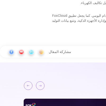
 تكاليف الكهرباء.
مع فريق يضم أكثر من 400 خبير في البحث والتطوير، تواصل Fox ESS تحسين تصميم منتجاتها لسهولة النقل والتركيب والاستخدام اليومي. كما يجعل تطبيق FoxCloud
ة الأجهزة الذكية، وتتبع بيانات التوليد
مشاركة المقال