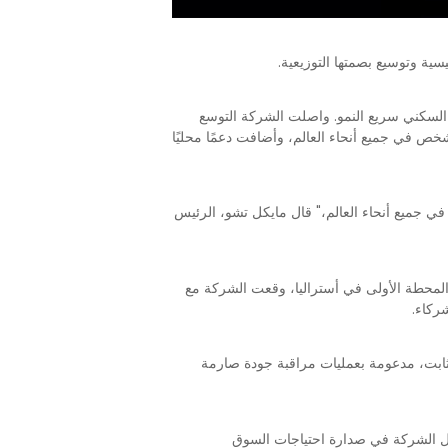
ي عام 2025، مما يعزز موقعها في قطاع التخزين السكني سريع النمو. واصلت الشركة التوسع
، حيث تضاعف عدد الموظفين العالميين مقارنة بنهاية عام 2024. اعتبارًا من أبريل 2026، توظف Fox ESS أكثر من 5000 شخص في جميع أنحاء العالم، وأضافت دعمًا محليًا
ر في جميع أنحاء العالم،" قال مايكل تشو، الرئيس
ة. مع المحطة الأولى في أستراليا، وقعت الشركة مع
أداء ثابت، مدعومة بعمليات مراقبة جودة صارمة
ر، تظل الشركة في صدارة احتياجات السوق