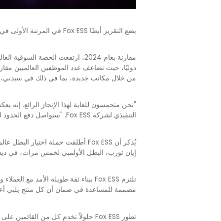
يضع التقرير أيضًا Fox ESS في المرتبة الأولى في ألمانيا والمملكة المتحدة، مما يسلط الضوء على زخم الشركة في الأسواق الرئيسية وتوسيع بصمتها التوزيعية.
من خلال مكاتب جديدة، بما في ذلك في سيدني، أس
"نحن متحمسون للغاية لهذا الإنجاز الرائع. إنه يع
التنفيذي لشركة Fox ESS. "سنواصل دفع الحدود لتقديم حلول تساعد المنازل والشركات على التحرك نحو استقلال الطاقة."
يُذكر أن Fox ESS أطلقت حملة اختيا
إيان ثورب، البطل الأولمبي لخمس مرات، في ديسمبر الماضي. تؤكد الحملة
تلتزم Fox ESS ببناء ثقة طويلة الأم
مصممة للمساعدة في ضمان أن كل منتج يلبي أعلى
تطور Fox ESS حلولاً تخدم كل من الق