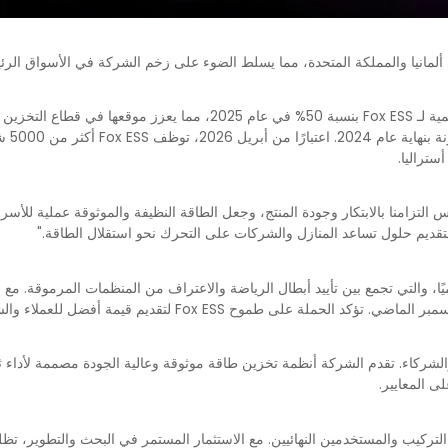
مقارنة بعام 2024، ارتفعت الحصة السوقية العالمية لـ Fox ESS بنسبة 50% ف
دوليًا
تراليا.
كس التزامنا بالابتكار وجودة المنتج، وجعل الطاقة النظيفة والموثوقة عملية للأس
ر البطل عالميًا، والتي تجمع بين تأييد أبطال الرياضة والاعتراف من المنظمات المرموق
 على طموح Fox ESS لتقديم قيمة أفضل للعملاء والشركاء.
د مع العملاء والشركاء. تقدم الشركة أنظمة تخزين طاقة موثوقة وعالية الجودة مصممة ل
 المعايير.
ائمين على التركيب والمستخدمين النهائيين. مع الاستثمار المستمر في البحث والتطوي